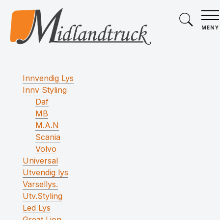
MENY
Innvendig Lys
Innv Styling
Daf
MB
M.A.N
Scania
Volvo
Universal
Utvendig lys
Varsellys.
Utv.Styling
Led Lys
Great Lion