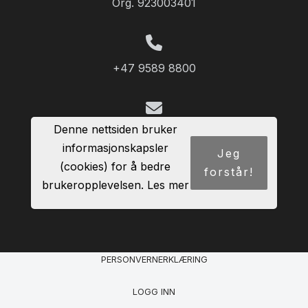
Org. 923003401
+47 9589 8800
Denne nettsiden bruker
Info@midlandtruck.no
informasjonskapsler
Jeg
(cookies) for å bedre
forstår!
brukeropplevelsen.
Les mer
Del nettside
PERSONVERNERKLÆRING
LOGG INN