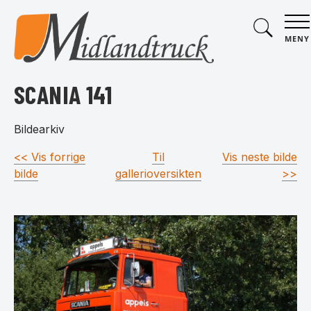
MENY
SCANIA 141
Bildearkiv
<< Vis forrige
Til
Vis neste bilde
bilde
gallerioversikten
>>