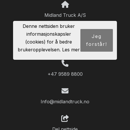
Midland Truck A/S
Postboks 199
Denne nettsiden bruker
2901 FAGERNES
informasjonskapsler
Jeg
(cookies) for å bedre
forstår!
Org. 923003401
brukeropplevelsen.
Les mer
+47 9589 8800
Info@midlandtruck.no
Del nettside