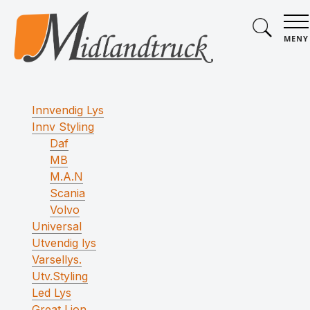
MENY
Innvendig Lys
Innv Styling
Daf
MB
M.A.N
Scania
Volvo
Universal
Utvendig lys
Varsellys.
Utv.Styling
Led Lys
Great Lion